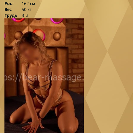
Рост
162 см
Вес
50 кг
Грудь
3-й