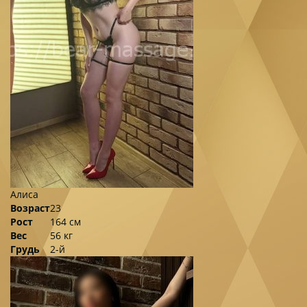
Алиса
Возраст
23
Рост
164 см
Вес
56 кг
Грудь
2-й