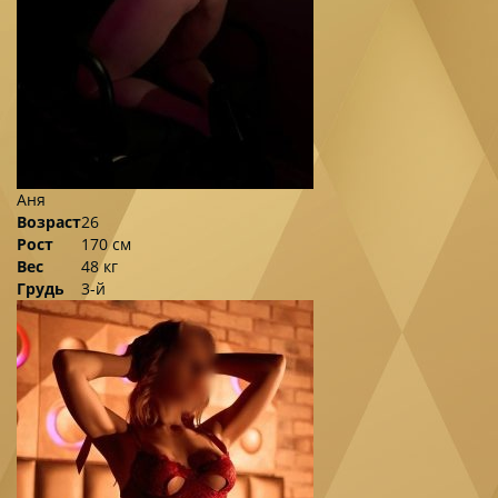
Аня
Возраст
26
Рост
170 см
Вес
48 кг
Грудь
3-й