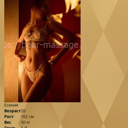
Есения
Возраст
20
Рост
162 см
Вес
50 кг
Грудь
1-й