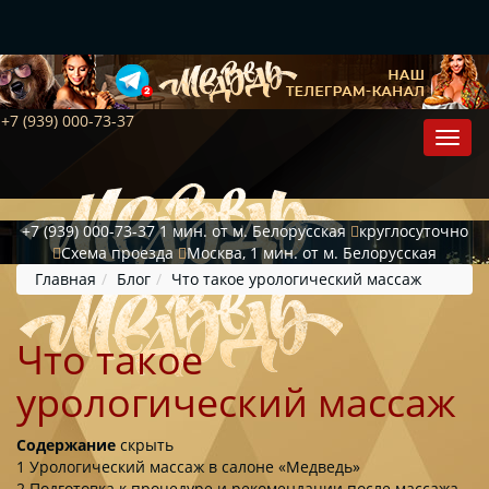
+7 (939) 000-73-37
+7 (939) 000-73-37
1 мин. от м. Белорусская
круглосуточно
Схема проезда
Москва, 1 мин. от м. Белорусская
Главная
Блог
Что такое урологический массаж
Что такое
урологический массаж
Содержание
скрыть
1
Урологический массаж в салоне «Медведь»
2
Подготовка к процедуре и рекомендации после массажа