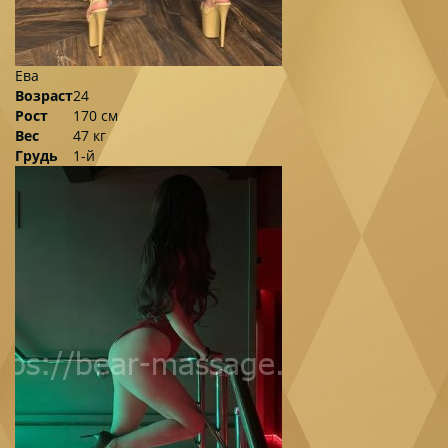
Ева
Возраст
24
Рост
170 см
Вес
47 кг
Грудь
1-й