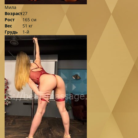
Мила
Возраст
27
Рост
165 см
Вес
51 кг
Грудь
1-й