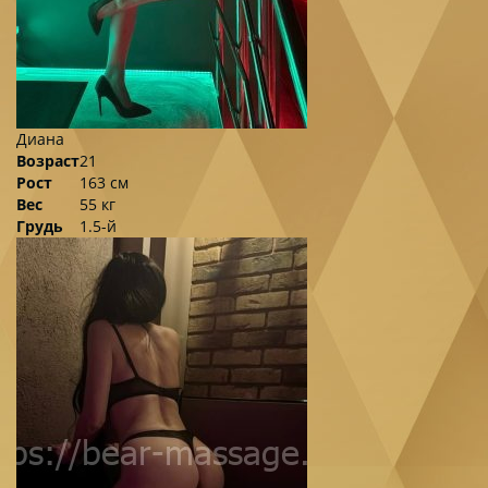
Диана
Возраст
21
Рост
163 см
Вес
55 кг
Грудь
1.5-й