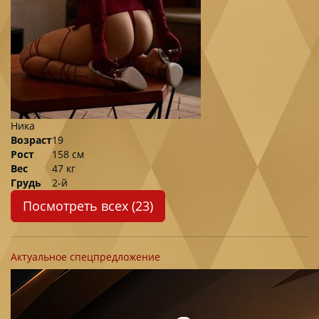
Ника
Возраст
19
Рост
158 см
Вес
47 кг
Грудь
2-й
Посмотреть всех (23)
Актуальное спецпредложение