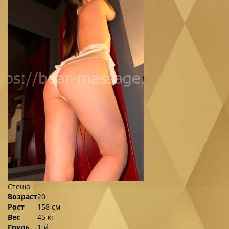
Стеша
Возраст
20
Рост
158 см
Вес
45 кг
Грудь
1-й