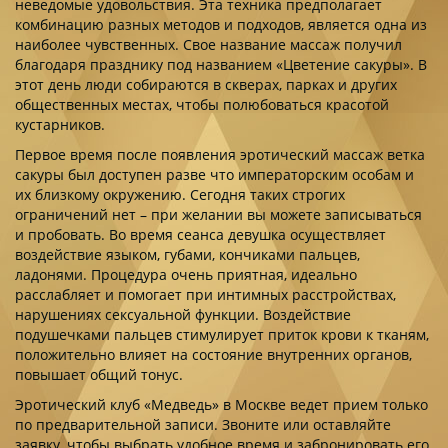
неведомые удовольствия. Эта техника предполагает
комбинацию разных методов и подходов, является одна из
наиболее чувственных. Свое название массаж получил
благодаря празднику под названием «Цветение сакуры». В
этот день люди собираются в скверах, парках и других
общественных местах, чтобы полюбоваться красотой
кустарников.
Первое время после появления
эротический массаж ветка
сакуры
был доступен разве что императорским особам и
их близкому окружению. Сегодня таких строгих
ограничений нет – при желании вы можете записываться
и пробовать. Во время сеанса девушка осуществляет
воздействие языком, губами, кончиками пальцев,
ладонями. Процедура очень приятная, идеально
расслабляет и помогает при интимных расстройствах,
нарушениях сексуальной функции. Воздействие
подушечками пальцев стимулирует приток крови к тканям,
положительно влияет на состояние внутренних органов,
повышает общий тонус.
Эротический клуб «Медведь» в Москве ведет прием только
по предварительной записи. Звоните или оставляйте
заявку, чтобы выбрать удобное время и забронировать его.