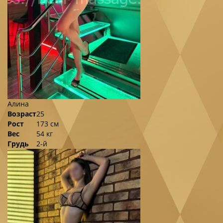
Алина
Возраст
25
Рост
173 см
Вес
54 кг
Грудь
2-й