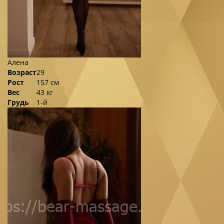
Алена
Возраст
29
Рост
157 см
Вес
43 кг
Грудь
1-й