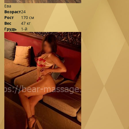
Ева
Возраст
24
Рост
170 см
Вес
47 кг
Грудь
1-й