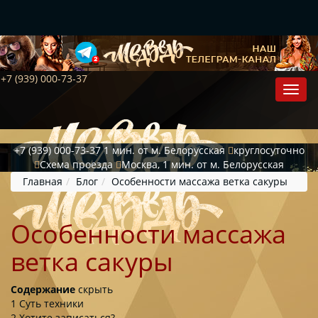
+7 (939) 000-73-37
+7 (939) 000-73-37
1 мин. от м. Белорусская
круглосуточно
Схема проезда
Москва, 1 мин. от м. Белорусская
Главная
Блог
Особенности массажа ветка сакуры
Особенности массажа
ветка сакуры
Содержание
скрыть
1
Суть техники
2
Хотите записаться?