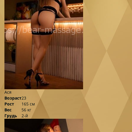
Ася
Возраст
23
Рост
165 см
Вес
56 кг
Грудь
2-й