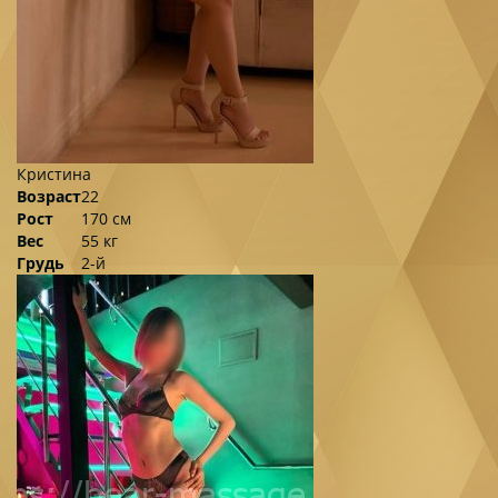
Кристина
Возраст
22
Рост
170 см
Вес
55 кг
Грудь
2-й