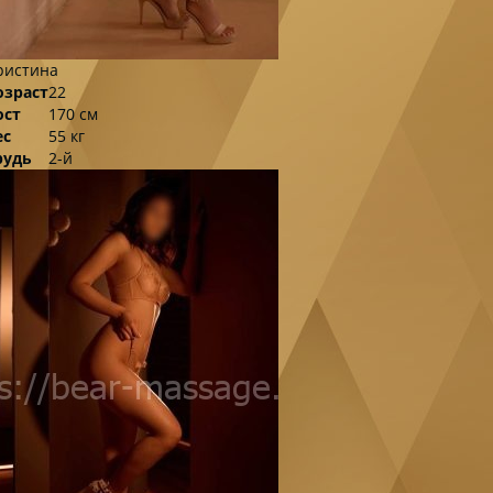
ристина
озраст
22
ост
170 см
ес
55 кг
рудь
2-й