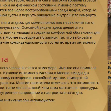
 компьютером, нехватка сна и высокий уровень стресса
, но и на физическом состоянии. Именно поэтому
тся все более востребованными среди людей, которые
евной суеты и вернуть ощущение внутреннего комфорта.
вия и отдыха, где можно полностью переключиться от
мочувствию. Основной акцент здесь делается на
йствии на мышцы и создании комфортной обстановки для
 в Москве проводится по записи, так что выбирайте
юдение конфиденциальности гостей во время интимного
юта
Е
В
ного салона является атмосфера. Именно она помогает
Р
. В салоне интимного массажа в Москве «Медведь»
В
енному освещению, спокойной музыке, комфортной
Г
ранства. Многие посетители отмечают, что возможность
овится не менее важной, чем сама массажная процедура.
нутреннее напряжение и настроиться на отдых.
жа интимных зон используются: