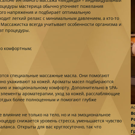
в салоне интимного массажа «Медведь» – индивидуальный
роцедуры мастерица обычно уточняет пожелания
ого напряжения и подбирает оптимальную
ходит легкий релакс с минимальным давлением, а кто-то
 Массажистка всегда учитывает особенности организма и
ат процедуры.
но комфортным;
ются специальные массажные масла. Они помогают
но ухаживают за кожей. Ароматы масел подбираются
нию и эмоциональному комфорту. Дополнительно в SPA-
 элементы ароматерапии, уход за кожей, расслабляющие
 отдых более полноценным и помогают глубже
А
В
влияние не только на тело, но и на эмоциональное
Р
оцедур снижается уровень стресса, уменьшается чувство
В
ланса. Открыты для вас круглосуточно, так что
Г