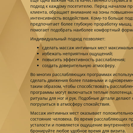
Еще одна важная часть качественного сервиса 
подход к каждому посетителю. Перед началом п
клиента, обращает внимание на зоны повышенн
интенсивность воздействия. Кому-то больше под
предпочитает более глубокую проработку мышц.
помогает подобрать наиболее комфортный форм
Индивидуальный подход позволяет:
сделать массаж интимных мест максималь
избежать неприятных ощущений;
повысить эффективность расслабления;
создать доверительную атмосферу.
Во многих расслабляющих программах использу
сделать движения более плавными и одновремен
таким образом, чтобы способствовать расслабле
программы могут включаться теплые полотенца,
ритуалы для ног и рук. Подобные детали делают
погрузиться в атмосферу спокойствия.
Массаж интимных мест оказывает положительное 
состояние человека. Во время расслабляющих пр
усталости и появляется ощущение внутреннего ба
бронируйте любое удобное время для визита.