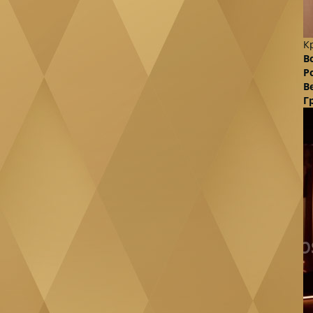
К
В
Р
В
Г