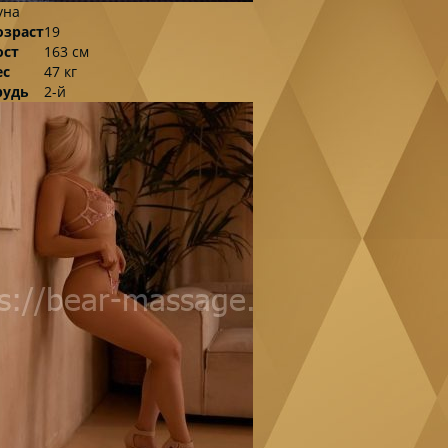
уна
озраст
19
ост
163 см
ес
47 кг
рудь
2-й