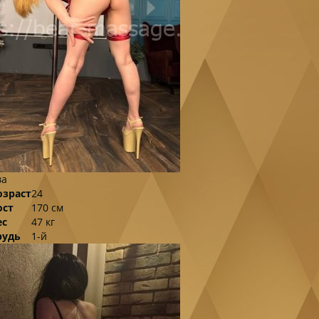
ва
озраст
24
ост
170 см
ес
47 кг
рудь
1-й