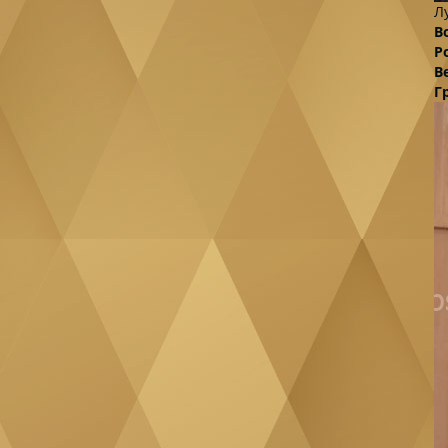
Л
В
Р
В
Г