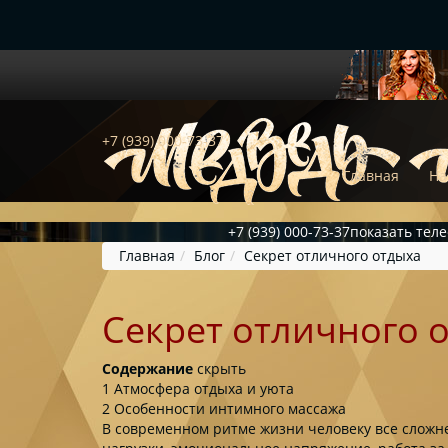
+7 (939) 000-73-37
Главная
На
+7 (939) 000-73-37
показать тел
Главная
Блог
Секрет отличного отдыха
Секрет отличного 
Содержание
скрыть
1
Атмосфера отдыха и уюта
2
Особенности интимного массажа
В современном ритме жизни человеку все сложн