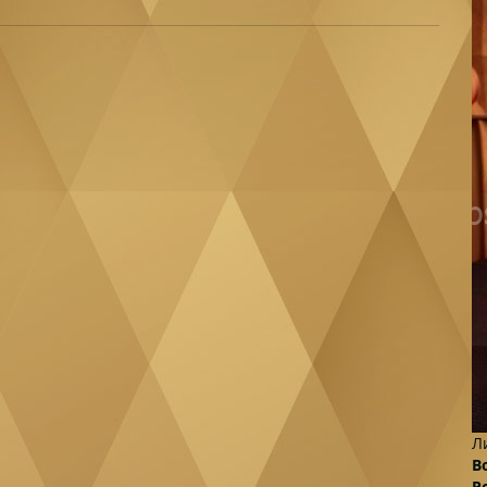
Л
В
Р