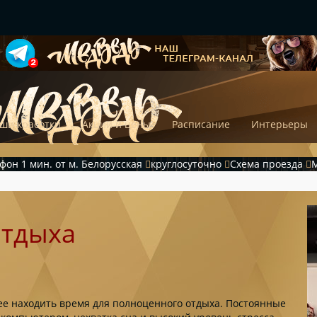
ши красотки
Акции и цены
Расписание
Интерьеры
ефон
1 мин. от м. Белорусская
круглосуточно
Схема проезда
М
отдыха
ее находить время для полноценного отдыха. Постоянные