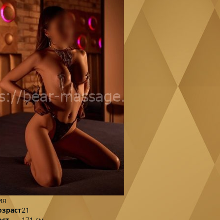
ия
озраст
21
ост
171 см