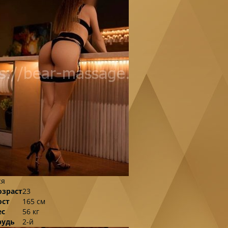
ся
озраст
23
ост
165 см
ес
56 кг
рудь
2-й