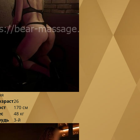
ня
озраст
26
ост
170 см
ес
48 кг
рудь
3-й