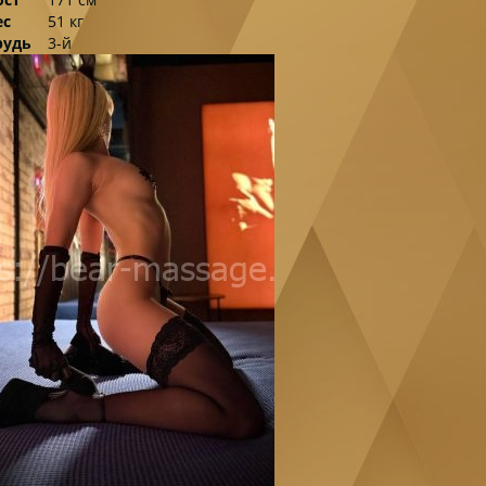
ес
51 кг
рудь
3-й