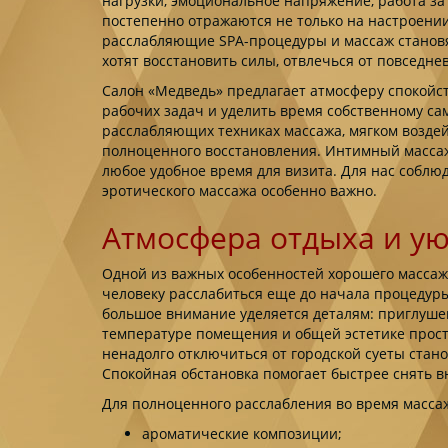
нагрузки, эмоциональное напряжение, работа за
постепенно отражаются не только на настроении
расслабляющие SPA-процедуры и массаж становя
хотят восстановить силы, отвлечься от повседн
Салон «Медведь» предлагает атмосферу спокойст
рабочих задач и уделить время собственному са
расслабляющих техниках массажа, мягком возде
полноценного восстановления. Интимный массаж
любое удобное время для визита. Для нас собл
эротического массажа особенно важно.
Атмосфера отдыха и у
Одной из важных особенностей хорошего массаж
человеку расслабиться еще до начала процедуры
большое внимание уделяется деталям: приглуш
температуре помещения и общей эстетике прост
ненадолго отключиться от городской суеты стан
Спокойная обстановка помогает быстрее снять в
Для полноценного расслабления во время масса
ароматические композиции;