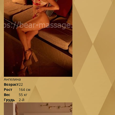
Ангелина
Возраст
22
Рост
164 см
Вес
55 кг
Грудь
2-й