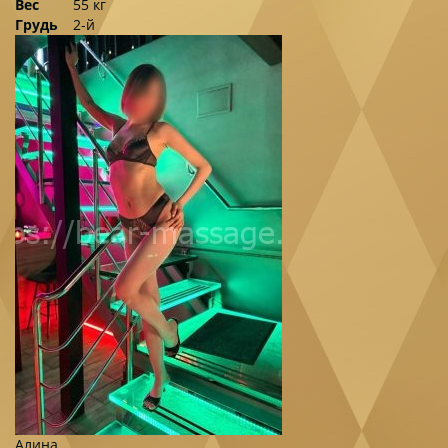
Вес
55 кг
Грудь
2-й
Алина