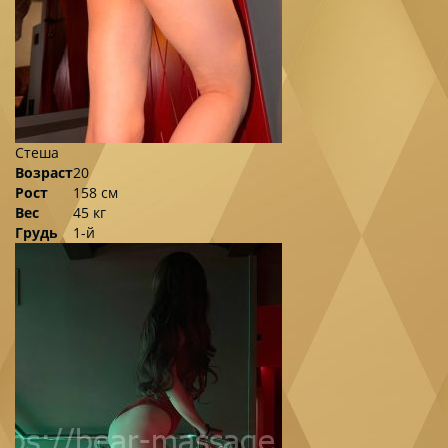
Стеша
Возраст
20
Рост
158 см
Вес
45 кг
Грудь
1-й