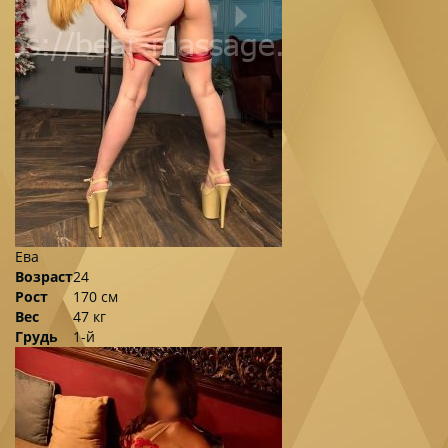
Ева
Возраст
24
Рост
170 см
Вес
47 кг
Грудь
1-й