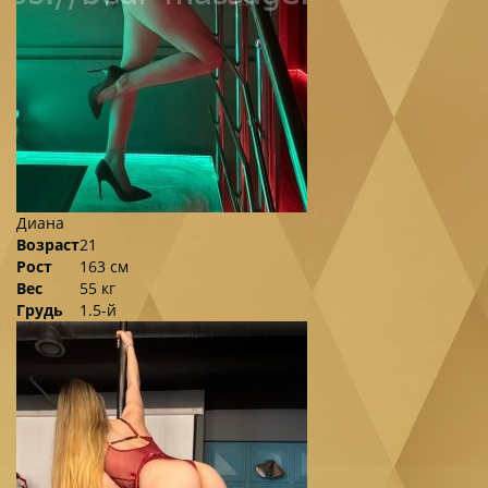
Диана
Возраст
21
Рост
163 см
Вес
55 кг
Грудь
1.5-й