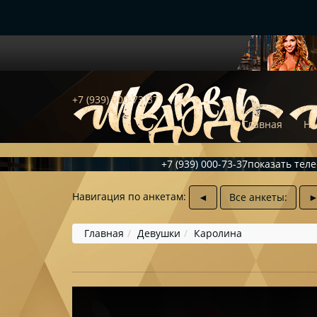
+7 (939) 000-73-37
Главная
На
+7 (939) 000-73-37
показать тел
Навигация по анкетам:
◄
Все анкеты:
Главная
Девушки
Каролина