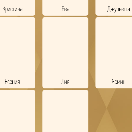
Кристина
Ева
Джульетта
Есения
Лия
Ясмин