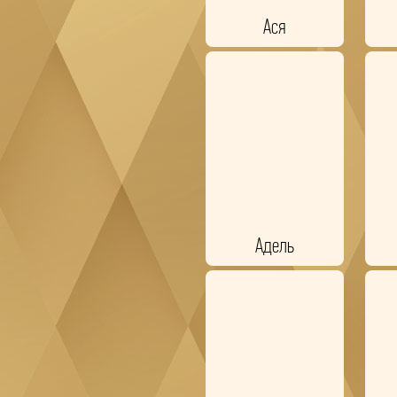
Ася
Адель