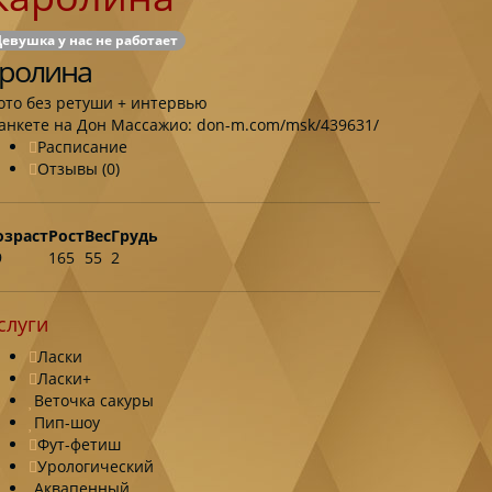
евушка у нас не работает
ролина
ото без ретуши + интервью
 анкете на Дон Массажио:
don-m.com/msk/439631/
Расписание
Отзывы (0)
озраст
Рост
Вес
Грудь
9
165
55
2
слуги
Ласки
Ласки+
Веточка сакуры
Пип-шоу
Фут-фетиш
Урологический
Аквапенный