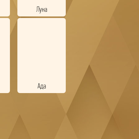
Луна
Ада