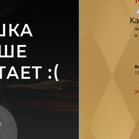
Д
Ка
Ф
в
В
1
У