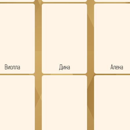
Виолла
Дина
Алена