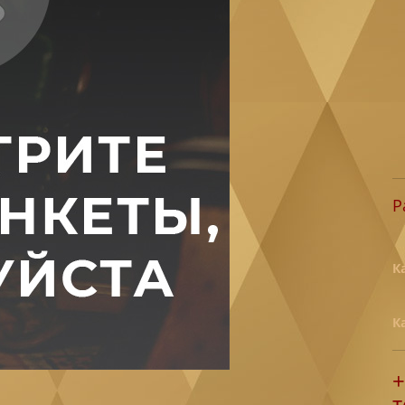
Р
К
К
+
т