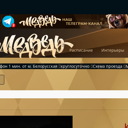
ши красотки
Акции и цены
Расписание
Интерьеры
ефон
1 мин. от м. Белорусская
круглосуточно
Схема проезда
М
►