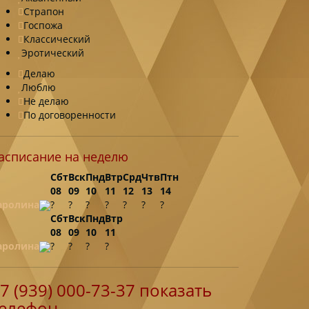
Страпон
Госпожа
Классический
Эротический
Делаю
Люблю
Не делаю
По договоренности
асписание на неделю
Сбт
Вск
Пнд
Втр
Срд
Чтв
Птн
08
09
10
11
12
13
14
аролина
?
?
?
?
?
?
?
Сбт
Вск
Пнд
Втр
08
09
10
11
аролина
?
?
?
?
7 (939) 000-73-37
показать
елефон