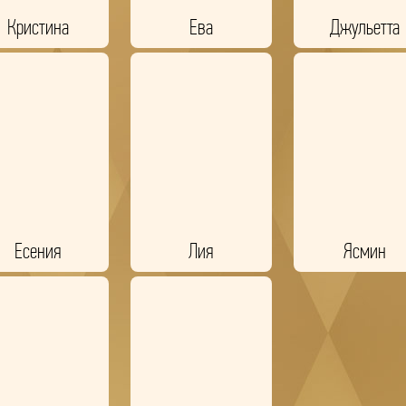
Кристина
Ева
Джульетта
Есения
Лия
Ясмин