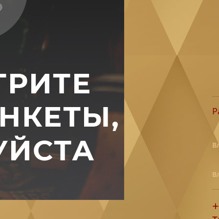
Р
В
В
+
т