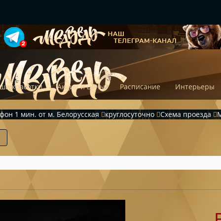
ши красотки
Акции и цены
Расписание
Интерьеры
ефон
1 мин. от м. Белорусская
круглосуточно
Схема проезда
М
►