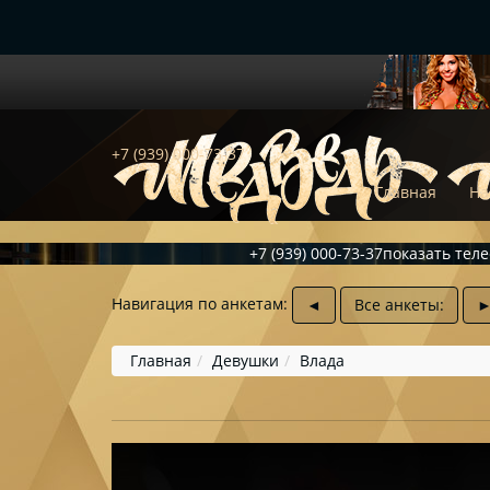
+7 (939) 000-73-37
Главная
На
+7 (939) 000-73-37
показать тел
Навигация по анкетам:
◄
Все анкеты:
Главная
Девушки
Влада