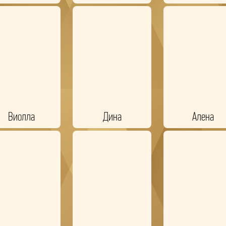
Виолла
Дина
Алена