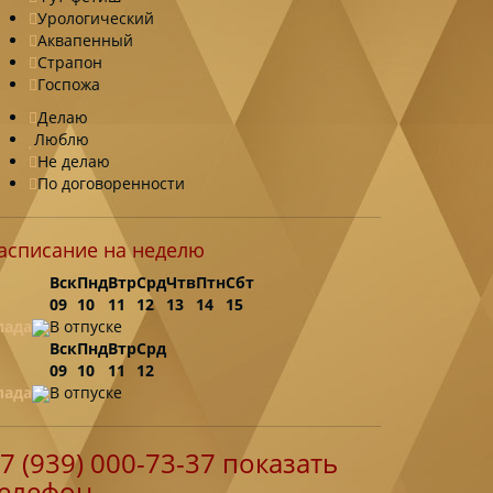
Урологический
Аквапенный
Страпон
Госпожа
Делаю
Люблю
Не делаю
По договоренности
асписание на неделю
Вск
Пнд
Втр
Срд
Чтв
Птн
Сбт
09
10
11
12
13
14
15
лада
В отпуске
Вск
Пнд
Втр
Срд
09
10
11
12
лада
В отпуске
7 (939) 000-73-37
показать
елефон