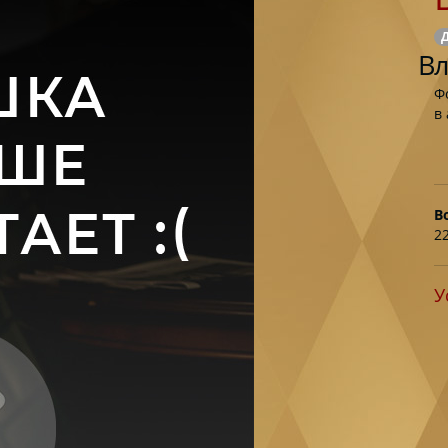
Д
Вл
Ф
в
В
2
У