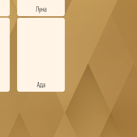
Луна
Ада