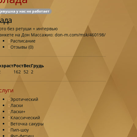
евушка у нас не работает
ада
ото без ретуши + интервью
 анкете на Дон Массажио:
don-m.com/msk/460198/
Расписание
Отзывы (0)
озраст
Рост
Вес
Грудь
2
162
52
2
слуги
Эротический
Ласки
Ласки+
Классический
Веточка сакуры
Пип-шоу
Фут-фетиш