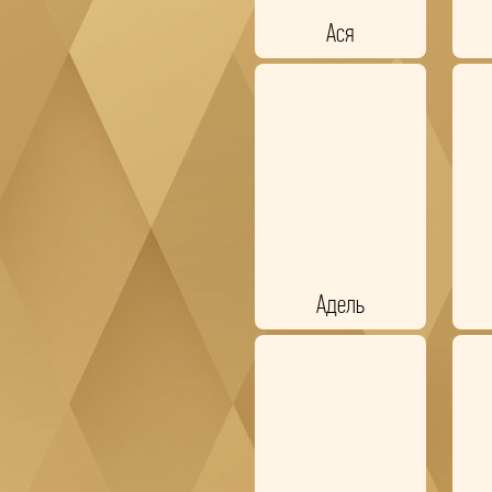
Ася
Адель